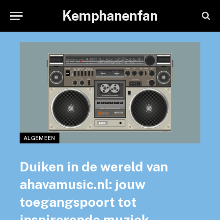
Kemphanenfan
ALGEMEEN
Duiken in de wereld van
ahavamusic.nl: jouw
toegangspoort tot
inspirerende muziek